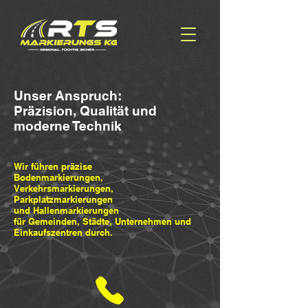
Unser Anspruch:
Präzision, Qualität und
moderne Technik
Wir führen präzise
Bodenmarkierungen,
Verkehrsmarkierungen,
Parkplatzmarkierungen
und Hallenmarkierungen
für Gemeinden, Städte, Unternehmen und
Einkaufszentren durch.