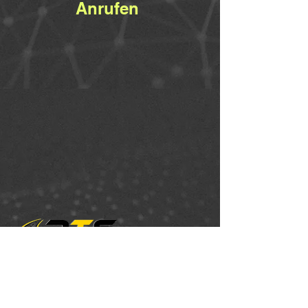
Anrufen
frank@markierung-rts.com
www.markierung-rts.com
Tel.:
+43 (0) 664 99006812
Kueßstrasse 12