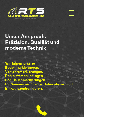
Unser Anspruch:
Präzision, Qualität und
moderne Technik
Wir führen präzise
Bodenmarkierungen,
Verkehrsmarkierungen,
Parkplatzmarkierungen
und Hallenmarkierungen
für Gemeinden, Städte, Unternehmen und
Einkaufszentren durch.